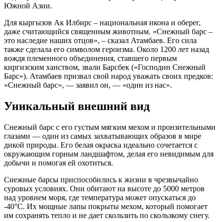
Южной Азии.
Для кыргызов Ак Илбирс – национальная икона и оберег,
даже считающийся священным животным. «Снежный барс –
это наследие наших отцов», – сказал Атамбаев. Его сила
также сделала его символом героизма. Около 1200 лет назад
вождя племенного объединения, ставшего первым
киргизским ханством, звали Барсбек («Господин Снежный
Барс»). Атамбаев призвал свой народ уважать своих предков:
«Снежный барс», — заявил он, — «один из нас».
Уникальный внешний вид
Снежный барс с его густым мягким мехом и пронзительными
глазами — один из самых захватывающих образов в мире
дикой природы. Его белая окраска идеально сочетается с
окружающим горным ландшафтом, делая его невидимым для
добычи и помогая ей охотиться.
Снежные барсы приспособились к жизни в чрезвычайно
суровых условиях. Они обитают на высоте до 5000 метров
над уровнем моря, где температура может опускаться до
-40°C. Их мощные лапы покрыты мехом, который помогает
им сохранять тепло и не дает скользить по скользкому снегу.