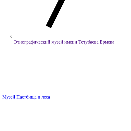
Этнографический музей имени Тотубаева Ермека
Музей
Пастбища и леса