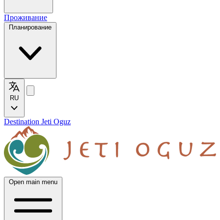
Проживание
Планирование
RU
Destination Jeti Oguz
Open main menu