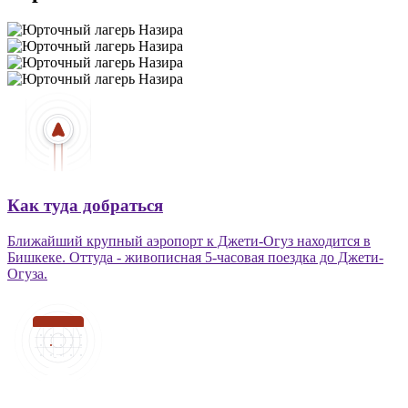
Как туда добраться
Ближайший крупный аэропорт к Джети-Огуз находится в
Бишкеке. Оттуда - живописная 5-часовая поездка до Джети-
Огуза.