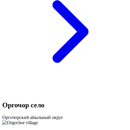
Оргочор село
Оргочорский айыльный округ