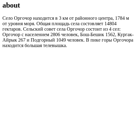
about
Село Оргочор находится в 3 км от районного центра, 1784 м
от уровня моря. Общая площадь села состовляет 14804
гектаров. Сельский совет села Оргочор состоит из 4 сел:
Оргочор с населением 2806 человек, Бош-Бешик 1562, Кургак-
Айрык 267 и Подгорный 1049 человек. В пике горы Оргочора
находится большая телевышка.